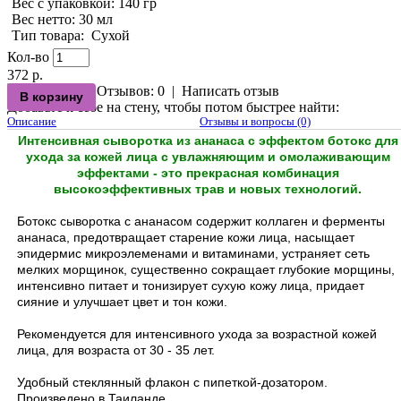
Вес с упаковкой
: 140 гр
Вес нетто
: 30 мл
Тип товара
:
Сухой
Кол-во
372 р.
Отзывов: 0
|
Написать отзыв
Добавьте к себе на стену, чтобы потом быстрее найти:
Описание
Отзывы и вопросы (0)
Интенсивная сыворотка из ананаса c эффектом ботокс для
ухода за кожей лица с увлажняющим и омолаживающим
эффектами - это прекрасная комбинация
высокоэффективных трав и новых технологий.
Ботокс сыворотка с ананасом содержит коллаген и ферменты
ананаса, предотвращает старение кожи лица, насыщает
эпидермис микроэлеменами и витаминами, устраняет сеть
мелких морщинок, существенно сокращает глубокие морщины,
интенсивно питает и тонизирует сухую кожу лица, придает
сияние и улучшает цвет и тон кожи.
Рекомендуется для интенсивного ухода за возрастной кожей
лица, для возраста от 30 - 35 лет.
Удобный стеклянный флакон с пипеткой-дозатором.
Произведено в Таиланде.