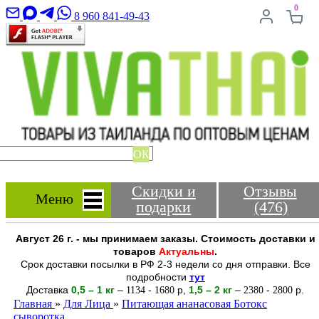
0
8 960 841-49-43
ОК
Скидки и
Отзывы
Меню
подарки
(476)
Август 26 г. - мы принимаем заказы. Стоимость доставки и
товаров
Актуальны
.
Срок доставки посылки в РФ 2-3 недели со дня отправки. Все
подробности
тут
Доставка
0,5 – 1 кг
–
-
р
,
1,5 – 2
кг
–
-
р.
1134
1680
2380
2800
Главная
»
Для Лица
»
Питающая ананасовая Ботокс
сыворотка