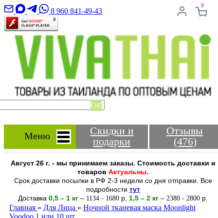
0
8 960 841-49-43
ОК
Скидки и
Отзывы
Меню
подарки
(476)
Август 26 г. - мы принимаем заказы. Стоимость доставки и
товаров
Актуальны
.
Срок доставки посылки в РФ 2-3 недели со дня отправки. Все
подробности
тут
Доставка
0,5 – 1 кг
–
-
р
,
1,5 – 2
кг
–
-
р.
1134
1680
2380
2800
Главная
»
Для Лица
»
Ночной тканевая маска Moonlight
Voodoo 1 или 10 шт