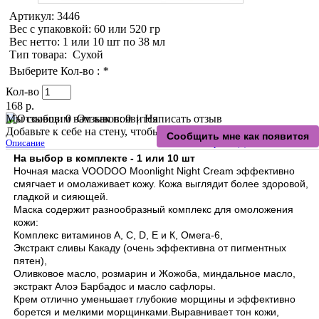
Артикул:
3446
Вес с упаковкой
: 60 или 520 гр
Вес нетто
: 1 или 10 шт по 38 мл
Тип товара
:
Сухой
Выберите Кол-во :
*
Кол-во
168 р.
Мы сообщим вам как появится
Отзывов: 0
|
Написать отзыв
Добавьте к себе на стену, чтобы потом быстрее найти:
Описание
Отзывы и вопросы (0)
На выбор в комплекте - 1 или 10 шт
Ночная маска VOODOO Moonlight Night Cream эффективно
смягчает и омолаживает кожу. Кожа выглядит более здоровой,
гладкой и сияющей.
Маска содержит разнообразный комплекс для омоложения
кожи:
Комплекс витаминов A, C, D, E и К, Омега-6,
Экстракт сливы Какаду (очень эффективна от пигментных
пятен),
Оливковое масло, розмарин и Жожоба, миндальное масло,
экстракт Алоэ Барбадос и масло сафлоры.
Крем отлично уменьшает глубокие морщины и эффективно
борется и мелкими морщинками.Выравнивает тон кожи,