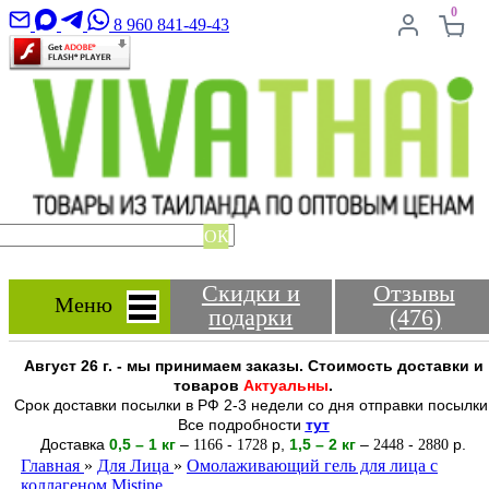
0
8 960 841-49-43
ОК
Скидки и
Отзывы
Меню
подарки
(476)
Август 26 г. - мы принимаем заказы. Стоимость доставки и
товаров
Актуальны
.
Срок доставки посылки в РФ 2-3 недели со дня отправки посылки
Все подробности
тут
Доставка
0,5 – 1 кг
–
-
р
,
1,5 – 2
кг
–
-
р.
1166
1728
2448
2880
Главная
»
Для Лица
»
Омолаживающий гель для лица с
коллагеном Mistine