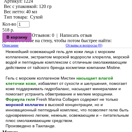
Артикул:
1224
Вес с упаковкой
: 120 гр
Вес нетто
: 40 мл
Тип товара
:
Сухой
Кол-во
518 р.
Отзывов: 0
|
Написать отзыв
Добавьте к себе на стену, чтобы потом быстрее найти:
Описание
Отзывы и вопросы (0)
Нежнейший освежающий гель для кожи лица с морским
коллагеном, экстрактом морской водоросли хлорелла, морской
водой и пептидным комплексом с отличным омолаживающим
действием от тайского бренда косметики компании Mistine.
Гель с морским коллагеном Мистин
насыщает влагой
клеточки кожи
, избавляет от сухости и шелушения, помогает
коже поддерживать гидробаланс, насыщает минералами и
помогает устранить обветривание и мелкие морщинки.
Формула геля
Fresh Marina Collagen содержит не только
морской коллаген
в высокой концентрации, но и
инновационный пептидный комплекс, что позволяет гелю быть
одновременно легким, нежным, освежающим и – питательным
плюс омолаживающим средством.
Произведено в Таиланде.