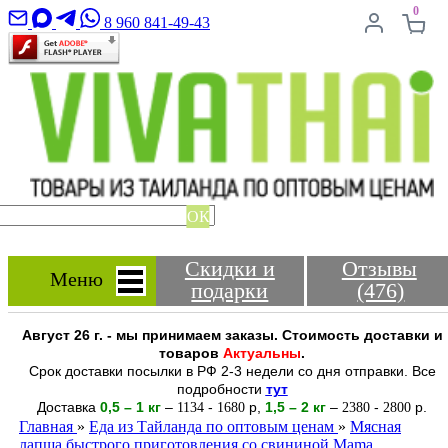
0
8 960 841-49-43
ОК
Скидки и
Отзывы
Меню
подарки
(476)
Август 26 г. - мы принимаем заказы. Стоимость доставки и
товаров
Актуальны
.
Срок доставки посылки в РФ 2-3 недели со дня отправки. Все
подробности
тут
Доставка
0,5 – 1 кг
–
-
р
,
1,5 – 2
кг
–
-
р.
1134
1680
2380
2800
Главная
»
Еда из Тайланда по оптовым ценам
»
Мясная
лапша быстрого приготовления со свининой Mama