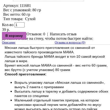
Артикул:
111681
Вес с упаковкой
: 80 гр
Вес нетто
: 60 гр
Тип товара
:
Сухой
Кол-во
39 р.
Отзывов: 0
|
Написать отзыв
Добавьте к себе на стену, чтобы потом быстрее найти:
Описание
Отзывы и вопросы (0)
Мясная лапша быстрого приготовления со свининой от
известного тайского производителя МАМА.
Лапша тайского бренда MAMА входит в топ-10 самой вкусной
лапши в мире.
Брикет мясной лапши MAMA со свининой - вес нетто 60 грамм,
вес брутто (с учетом упаковки) 80 грамм
Способ приготовления:
Вскрыть упаковку лапши «Мясная лапша со свининой»,
вынуть 2 пакета с приправами
Высыпать лапшу в тарелку и добавить содержимое обоих
пакетов со специями
Маленький отдельный пакетик приправ, на котором
нарисован красный перчик чили добавляйте по вкусу:
можно высыпать весь и получить острую по-тайски