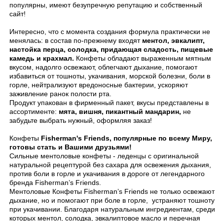
популярны, имеют безупречную репутацию и собственный
сайт!
Интересно, что с момента создания формула практически не
менялась: в состав по-прежнему входят
ментол, эвкалипт,
настойка перца, солодка, придающая сладость, пищевые
камедь и крахмал.
Конфеты
обладают выраженным мятным
вкусом, надолго освежают, облегчают дыхание, помогают
избавиться от тошноты, укачивания, морской болезни, боли в
горле, нейтрализуют вредоносные бактерии, ускоряют
заживление ранок полости рта.
Продукт упакован в фирменный пакет, вкусы представлены в
ассортименте:
мята, вишня, пикантный мандарин,
не
забудьте выбрать нужный, оформляя заказ!
Конфеты
Fisherman's Friends, популярные по всему Миру,
готовы стать и Вашими друзьями!
Сильные ментоловые конфеты - леденцы с оригинальной
натуральной рецептурой без сахара для освежения дыхания,
против боли в горле и укачивания в дороге от легендарного
бренда Fisherman’s Friends.
Ментоловые Конфеты Fisherman’s Friends не только освежают
дыхание, но и помогают при боле в горле, устраняют тошноту
при укачивании. Благодаря натуральным ингредиентам, среди
которых ментол, солодка, эвкалиптовое масло и перечная