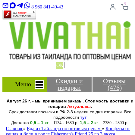
0
8 960 841-49-43
ОК
Скидки и
Отзывы
Меню
подарки
(476)
Август 26 г. - мы принимаем заказы. Стоимость доставки и
товаров
Актуальны
.
Срок доставки посылки в РФ 2-3 недели со дня отправки. Все
подробности
тут
Доставка
0,5 – 1 кг
–
-
р
,
1,5 – 2
кг
–
-
р.
1134
1680
2380
2800
Главная
»
Еда из Тайланда по оптовым ценам
»
Конфеты от
кашля и боли в горле Fisherman's Friend 25 гр 3 вкуса