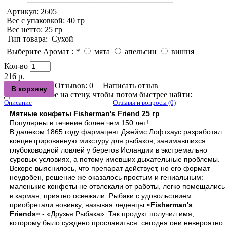
Артикул:
2605
Вес с упаковкой
: 40 гр
Вес нетто
: 25 гр
Тип товара
:
Сухой
Выберите Аромат :
*
мята
апельсин
вишня
Кол-во
216 р.
Отзывов: 0
|
Написать отзыв
Добавьте к себе на стену, чтобы потом быстрее найти:
Описание
Отзывы и вопросы (0)
Мятные конфеты Fisherman's Friend 25 гр
Популярны в течение более чем 150 лет!
В далеком 1865 году фармацевт Джеймс Лофтхаус разработал
концентрированную микстуру для рыбаков, занимавшихся
глубоководной ловлей у берегов Исландии в экстремально
суровых условиях, а потому имевших дыхательные проблемы.
Вскоре выяснилось, что препарат действует, но его формат
неудобен, решение же оказалось простым и гениальным:
маленькие конфеты не отвлекали от работы, легко помещались
в карман, приятно освежали. Рыбаки с удовольствием
приобретали новинку, называя леденцы
«Fisherman's
Friends»
- «Друзья Рыбака». Так продукт получил имя,
которому было суждено прославиться: сегодня они невероятно