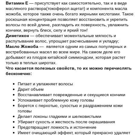
Витамин Е
— присутствует как самостоятельно, так и в виде
масляного раствора(токоферол ацетат) и компонента масла
жожоба, которое также очень богато жирными кислотами. Такое
роскошная концентрация позволяет восстановить и укрепить
волосы по всей длине, разгладить их поверхность, увлажнить
кончики, вернуть блеск, силу и яркий тон!
Диметикон
— обеспечивает моментальные мягкость и
распутывание волос, упрощает расчесывание и укладку;
Масло Жожоба
— является одним из самых популярных и
востребованных масел во всем мире. На самом деле его
добывают из плодов китайской симмондсии, которая растет
только в теплых широтах.
Что касается полезных свойств, то их можно перечислять
бесконечно:
Питает и увлажняет волосы
Дарит объем
Восстанавливает поврежденные и секущиеся кончики
Успокаивает проблемную кожу головы
Борется с перхотью, сухостью и раздражением кожи
головы
Делает локоны гладкими и шелковистыми
Убирает сухость и жесткость после окрашивания
Предотвращает ломкость и истончение
Имеет очищающий эффект, который прекрасно удаляет