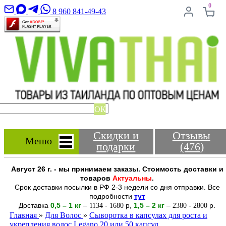
0
8 960 841-49-43
ОК
Скидки и
Отзывы
Меню
подарки
(476)
Август 26 г. - мы принимаем заказы. Стоимость доставки и
товаров
Актуальны
.
Срок доставки посылки в РФ 2-3 недели со дня отправки. Все
подробности
тут
Доставка
0,5 – 1 кг
–
-
р
,
1,5 – 2
кг
–
-
р.
1134
1680
2380
2800
Главная
»
Для Волос
»
Сыворотка в капсулах для роста и
укрепления волос Legano 20 или 50 капсул