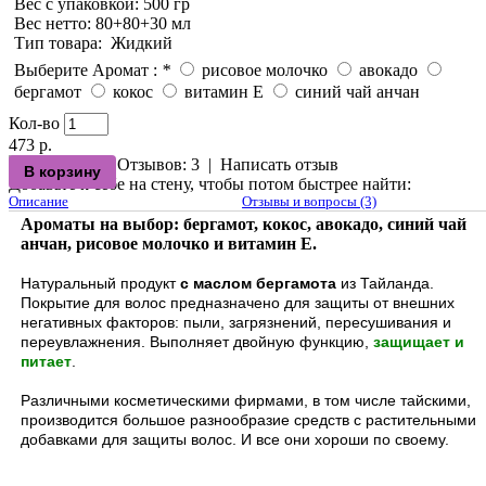
Вес с упаковкой
: 500 гр
Вес нетто
: 80+80+30 мл
Тип товара
:
Жидкий
Выберите Аромат :
*
рисовое молочко
авокадо
бергамот
кокос
витамин Е
синий чай анчан
Кол-во
473 р.
Отзывов: 3
|
Написать отзыв
Добавьте к себе на стену, чтобы потом быстрее найти:
Описание
Отзывы и вопросы (3)
Ароматы на выбор: бергамот, кокос, авокадо, синий чай
анчан, рисовое молочко и витамин Е.
Натуральный продукт
с маслом бергамота
из Тайланда.
Покрытие для волос предназначено для защиты от внешних
негативных факторов: пыли, загрязнений, пересушивания и
переувлажнения. Выполняет двойную функцию,
защищает и
питает
.
Различными косметическими фирмами, в том числе тайскими,
производится большое разнообразие средств с растительными
добавками для защиты волос. И все они хороши по своему.