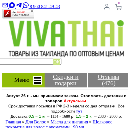
0
8 960 841-49-43
ОК
Скидки и
Отзывы
Меню
подарки
(476)
Август 26 г. - мы принимаем заказы. Стоимость доставки и
товаров
Актуальны
.
Срок доставки посылки в РФ 2-3 недели со дня отправки. Все
подробности
тут
Доставка
0,5 – 1 кг
–
-
р
,
1,5 – 2
кг
–
-
р.
1134
1680
2380
2800
Главная
»
Для Волос
»
Масла для питания
»
Шелковое
покрытие для волос с ароматами 190 мл