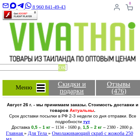
0
8 960 841-49-43
ОК
Скидки и
Отзывы
Меню
подарки
(476)
Август 26 г. - мы принимаем заказы. Стоимость доставки и
товаров
Актуальны
.
Срок доставки посылки в РФ 2-3 недели со дня отправки. Все
подробности
тут
Доставка
0,5 – 1 кг
–
-
р
,
1,5 – 2
кг
–
-
р.
1134
1680
2380
2800
Главная
»
Для Тела
»
Омолаживающий скраб с жожоба 250
мл