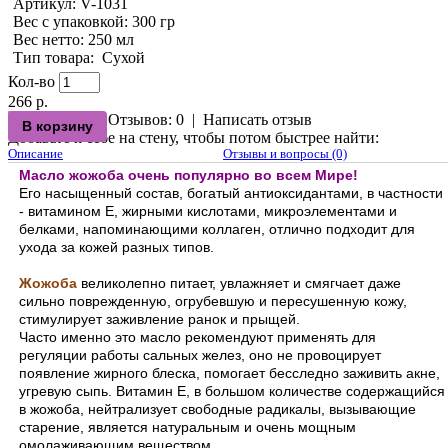
Артикул:
V-1031
Вес с упаковкой
: 300 гр
Вес нетто
: 250 мл
Тип товара
:
Сухой
Кол-во
266 р.
Отзывов: 0
|
Написать отзыв
Добавьте к себе на стену, чтобы потом быстрее найти:
Описание
Отзывы и вопросы (0)
Масло жожоба очень популярно во всем Мире!
Его насыщенный состав, богатый антиоксидантами, в частности
- витамином Е, жирными кислотами, микроэлементами и
белками, напоминающими коллаген, отлично подходит для
ухода за кожей разных типов.
Жожоба
великолепно питает, увлажняет и смягчает даже
сильно поврежденную, огрубевшую и пересушенную кожу,
стимулирует заживление ранок и прыщей.
Часто именно это масло рекомендуют применять для
регуляции работы сальных желез, оно не провоцирует
появление жирного блеска, помогает бесследно заживить акне,
угревую сыпь. Витамин Е, в большом количестве содержащийся
в жожоба, нейтрализует свободные радикалы, вызывающие
старение, является натуральным и очень мощным
омолаживающим веществом.