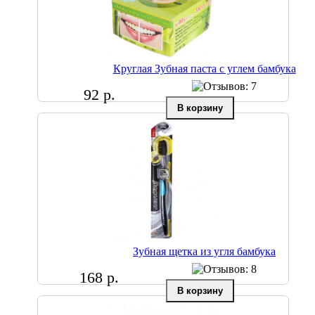
Круглая Зубная паста с углем бамбука
92 р.
Зубная щетка из угля бамбука
168 р.