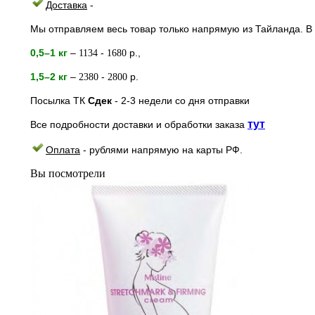
Доставка
-
Мы отправляем весь товар только напрямую из Тайланда. В 
0,5–1 кг
–
-
р.,
1134
1680
1,5–2
кг
–
-
р.
2380
2800
Посылка ТК
Сдек
- 2-3
недели
со дня отправки
тут
Все подробности доставки и обработки заказа
Оплата
- рублями напрямую на к
арты РФ.
Вы посмотрели