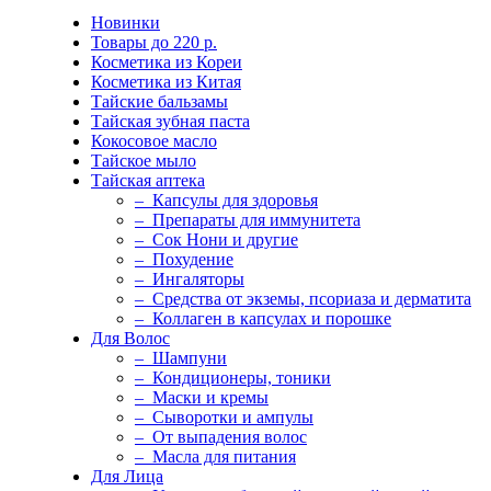
Новинки
Товары до 220 р.
Косметика из Кореи
Косметика из Китая
Тайские бальзамы
Тайская зубная паста
Кокосовое масло
Тайское мыло
Тайская аптека
– Капсулы для здоровья
– Препараты для иммунитета
– Сок Нони и другие
– Похудение
– Ингаляторы
– Средства от экземы, псориаза и дерматита
– Коллаген в капсулах и порошке
Для Волос
– Шампуни
– Кондиционеры, тоники
– Маски и кремы
– Сыворотки и ампулы
– От выпадения волос
– Масла для питания
Для Лица