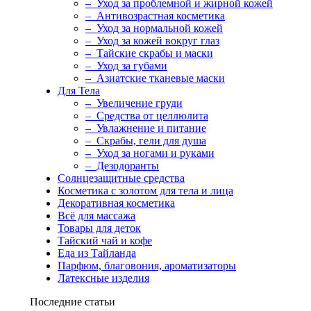
– Уход за проблемной и жирной кожей
– Антивозрастная косметика
– Уход за нормальной кожей
– Уход за кожей вокруг глаз
– Тайские скрабы и маски
– Уход за губами
– Азиатские тканевые маски
Для Тела
– Увеличение груди
– Средства от целлюлита
– Увлажнение и питание
– Скрабы, гели для душа
– Уход за ногами и руками
– Дезодоранты
Солнцезащитные средства
Косметика с золотом для тела и лица
Декоративная косметика
Всё для массажа
Товары для деток
Тайский чай и кофе
Еда из Тайланда
Парфюм, благовония, ароматизаторы
Латексные изделия
Последние статьи