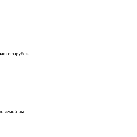
равки зарубеж.
авляемой им