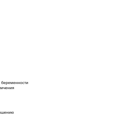
т беременности
личения
вышению