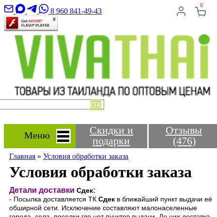
0
8 960 841-49-43
ОК
Скидки и
Отзывы
Меню
подарки
(476)
Главная
»
Условия обработки заказа
Условия обработки заказа
Детали доставки
:
Сдек
- Посылка доставляется ТК
Сдек
в ближайший пункт выдачи её
обширной сети. Исключение составляют малонаселенные
города, села, поселки где нет пунктов выдачи. До них доставка